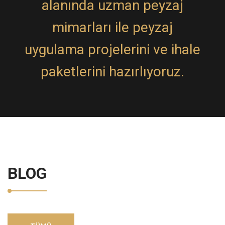
alanında uzman peyzaj
mimarları ile peyzaj
uygulama projelerini ve ihale
paketlerini hazırlıyoruz.
BLOG