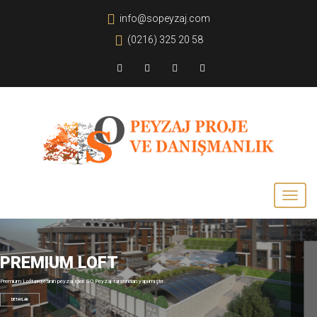
info@sopeyzaj.com
(0216) 325 20 58
TRENDİST ATAŞEHİR
endist Ataşehir projesinin sert zemin işleri SO Peyzaj tarafından yapılmıştır.